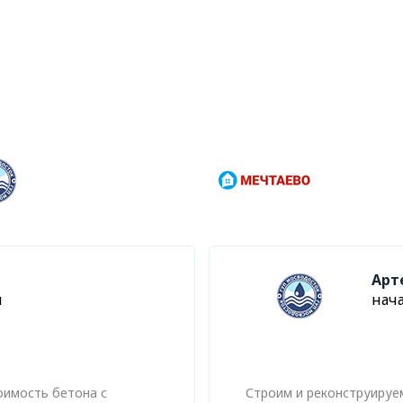
Арт
я
нач
оимость бетона с
Строим и реконструируе