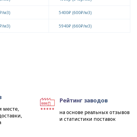
₽/м3)
5400₽ (600₽/м3)
₽/м3)
5940₽ (660₽/м3)
в
Рейтинг заводов
м месте,
на основе реальных отзывов
доставки,
и статистики поставок
а