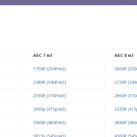
АБС 7 м3
АБС 8 м3
1750₽ (250₽/м3)
2000₽ (250
2380₽ (340₽/м3)
2720₽ (340
2590₽ (370₽/м3)
2960₽ (370
2905р (415р/м3)
3320₽ (415
3360₽ (480₽/м3)
3840₽ (480
3815р (545р/м3)
4360₽ (545