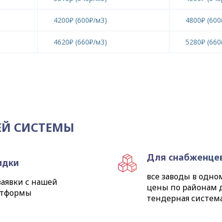
4200₽ (600₽/м3)
4800₽ (600
4620₽ (660₽/м3)
5280₽ (660
ЕЙ СИСТЕМЫ
Для снабженце
идки
все заводы в одно
заявки с нашей
цены по районам 
атформы
тендерная систем