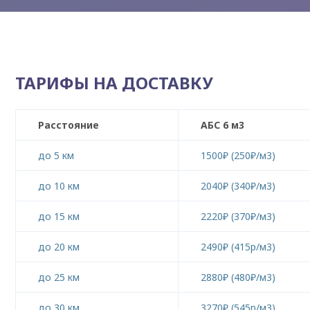
ТАРИФЫ НА ДОСТАВКУ
Расстояние
АБС 6 м3
до 5 км
1500₽ (250₽/м3)
до 10 км
2040₽ (340₽/м3)
до 15 км
2220₽ (370₽/м3)
до 20 км
2490₽ (415р/м3)
до 25 км
2880₽ (480₽/м3)
до 30 км
3270₽ (545р/м3)