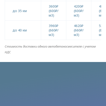
3600₽
4200₽
480
до 35 км
(600₽/
(600₽/
(600
м3)
м3)
м3)
3960₽
4620₽
528
до 40 км
(660₽/
(660₽/
(660
м3)
м3)
м3)
Стоимость доставки одного автобетоносмесителя с учетом
НДС